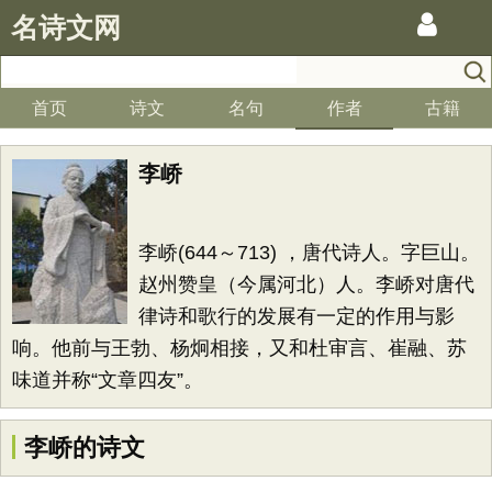
名诗文网
首页
诗文
名句
作者
古籍
李峤
李峤(644～713) ，唐代诗人。字巨山。
赵州赞皇（今属河北）人。李峤对唐代
律诗和歌行的发展有一定的作用与影
响。他前与王勃、杨炯相接，又和杜审言、崔融、苏
味道并称“文章四友”。
李峤的诗文